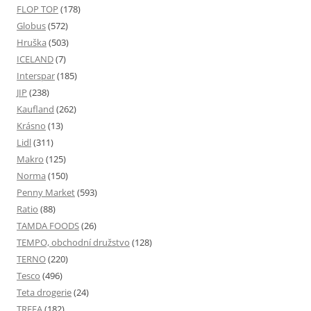
FLOP TOP
(178)
Globus
(572)
Hruška
(503)
ICELAND
(7)
Interspar
(185)
JIP
(238)
Kaufland
(262)
Krásno
(13)
Lidl
(311)
Makro
(125)
Norma
(150)
Penny Market
(593)
Ratio
(88)
TAMDA FOODS
(26)
TEMPO, obchodní družstvo
(128)
TERNO
(220)
Tesco
(496)
Teta drogerie
(24)
TREFA
(182)