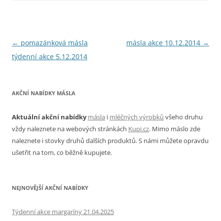
Navigace
←
pomazánková másla
másla akce 10.12.2014
→
pro
týdenní akce 5.12.2014
příspěvky
AKČNÍ NABÍDKY MÁSLA
Aktuální akční nabídky
másla
i
mléčných výrobků
všeho druhu
vždy naleznete na webových stránkách
Kupi.cz
. Mimo máslo zde
naleznete i stovky druhů dalších produktů. S námi můžete opravdu
ušetřit na tom, co běžně kupujete.
NEJNOVĚJŠÍ AKČNÍ NABÍDKY
Týdenní akce margaríny 21.04.2025