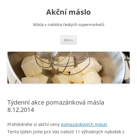
Přejít
k
Akční máslo
obsahu
webu
Másla v nabídce českých supermarketů
Menu
Týdenní akce pomazánková másla
8.12.2014
Prohlédněte si akční ceny
pomazánkových másel
.
Tento týden jsme pro Vás nalezli 11 výhodných nabídek z