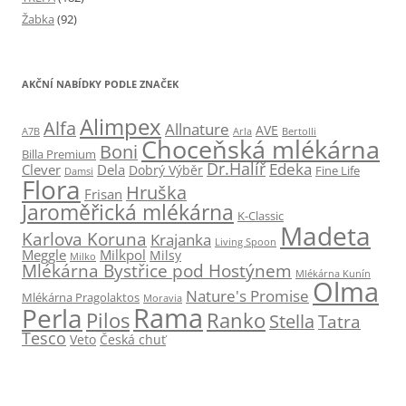
Žabka
(92)
AKČNÍ NABÍDKY PODLE ZNAČEK
Alimpex
Alfa
Allnature
AVE
A7B
Arla
Bertolli
Choceňská mlékárna
Boni
Billa Premium
Dr.Halíř
Edeka
Clever
Dela
Dobrý Výběr
Fine Life
Damsi
Flora
Hruška
Frisan
Jaroměřická mlékárna
K-Classic
Madeta
Karlova Koruna
Krajanka
Living Spoon
Milkpol
Meggle
Milsy
Milko
Mlékárna Bystřice pod Hostýnem
Mlékárna Kunín
Olma
Nature's Promise
Mlékárna Pragolaktos
Moravia
Rama
Perla
Pilos
Ranko
Stella
Tatra
Tesco
Česká chuť
Veto