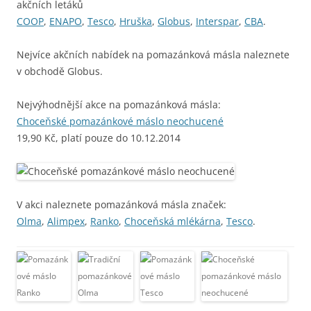
akčních letáků
COOP
,
ENAPO
,
Tesco
,
Hruška
,
Globus
,
Interspar
,
CBA
.
Nejvíce akčních nabídek na pomazánková másla naleznete
v obchodě Globus.
Nejvýhodnější akce na pomazánková másla:
Choceňské pomazánkové máslo neochucené
19,90 Kč, platí pouze do 10.12.2014
V akci naleznete pomazánková másla značek:
Olma
,
Alimpex
,
Ranko
,
Choceňská mlékárna
,
Tesco
.