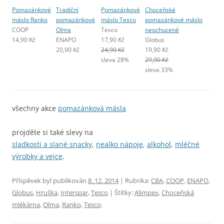
Pomazánkové
Tradiční
Pomazánkové
Choceňské
máslo Ranko
pomazánkové
máslo Tesco
pomazánkové máslo
COOP
Olma
Tesco
neochucené
14,90 Kč
ENAPO
17,90 Kč
Globus
20,90 Kč
24,90 Kč
19,90 Kč
sleva 28%
29,90 Kč
sleva 33%
všechny akce
pomazánková másla
projděte si také slevy na
sladkosti a slané snacky
,
nealko nápoje
,
alkohol
,
mléčné
výrobky a vejce
.
Příspěvek byl publikován
8. 12. 2014
| Rubrika:
CBA
,
COOP
,
ENAPO
,
Globus
,
Hruška
,
Interspar
,
Tesco
| Štítky:
Alimpex
,
Choceňská
mlékárna
,
Olma
,
Ranko
,
Tesco
.