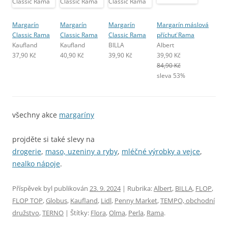
Margarín
Margarín
Margarín
Margarín máslová
Classic Rama
Classic Rama
Classic Rama
příchuť Rama
Kaufland
Kaufland
BILLA
Albert
37,90 Kč
40,90 Kč
39,90 Kč
39,90 Kč
84,90 Kč
sleva 53%
všechny akce
margaríny
projděte si také slevy na
drogerie
,
maso, uzeniny a ryby
,
mléčné výrobky a vejce
,
nealko nápoje
.
Příspěvek byl publikován
23. 9. 2024
| Rubrika:
Albert
,
BILLA
,
FLOP
,
FLOP TOP
,
Globus
,
Kaufland
,
Lidl
,
Penny Market
,
TEMPO, obchodní
družstvo
,
TERNO
| Štítky:
Flora
,
Olma
,
Perla
,
Rama
.