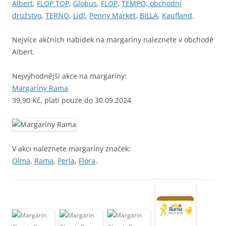
Albert
,
FLOP TOP
,
Globus
,
FLOP
,
TEMPO, obchodní
družstvo
,
TERNO
,
Lidl
,
Penny Market
,
BILLA
,
Kaufland
.
Nejvíce akčních nabídek na margaríny naleznete v obchodě
Albert.
Nejvýhodnější akce na margaríny:
Margaríny Rama
39,90 Kč, platí pouze do 30.09.2024
V akci naleznete margaríny značek:
Olma
,
Rama
,
Perla
,
Flora
.