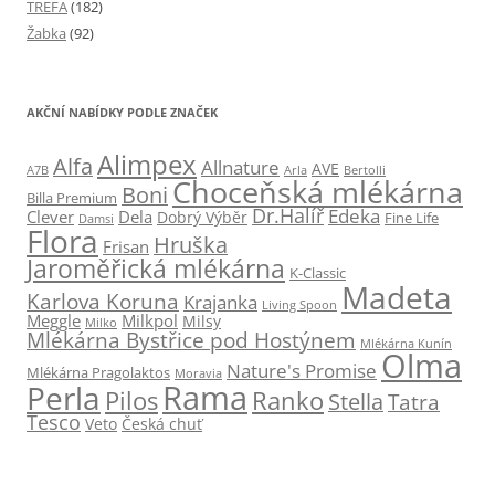
TREFA
(182)
Žabka
(92)
AKČNÍ NABÍDKY PODLE ZNAČEK
Alimpex
Alfa
Allnature
AVE
A7B
Arla
Bertolli
Choceňská mlékárna
Boni
Billa Premium
Dr.Halíř
Edeka
Clever
Dela
Dobrý Výběr
Fine Life
Damsi
Flora
Hruška
Frisan
Jaroměřická mlékárna
K-Classic
Madeta
Karlova Koruna
Krajanka
Living Spoon
Milkpol
Meggle
Milsy
Milko
Mlékárna Bystřice pod Hostýnem
Mlékárna Kunín
Olma
Nature's Promise
Mlékárna Pragolaktos
Moravia
Rama
Perla
Pilos
Ranko
Stella
Tatra
Tesco
Česká chuť
Veto