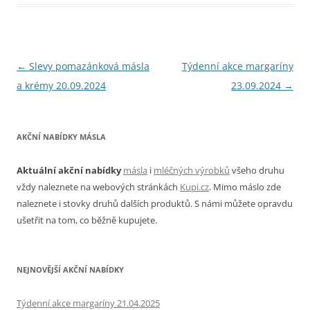
Navigace
←
Slevy pomazánková másla
Týdenní akce margaríny
pro
a krémy 20.09.2024
23.09.2024
→
příspěvky
AKČNÍ NABÍDKY MÁSLA
Aktuální akční nabídky
másla
i
mléčných výrobků
všeho druhu
vždy naleznete na webových stránkách
Kupi.cz
. Mimo máslo zde
naleznete i stovky druhů dalších produktů. S námi můžete opravdu
ušetřit na tom, co běžně kupujete.
NEJNOVĚJŠÍ AKČNÍ NABÍDKY
Týdenní akce margaríny 21.04.2025