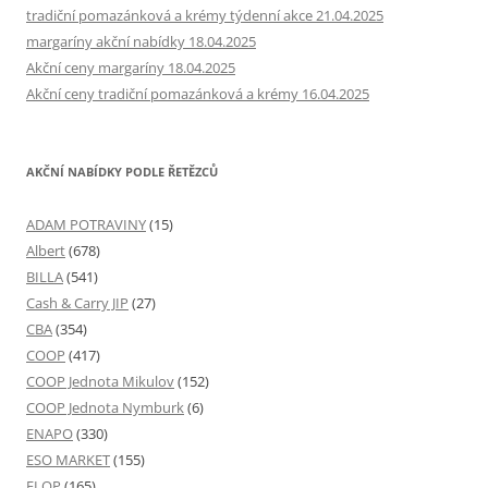
tradiční pomazánková a krémy týdenní akce 21.04.2025
margaríny akční nabídky 18.04.2025
Akční ceny margaríny 18.04.2025
Akční ceny tradiční pomazánková a krémy 16.04.2025
AKČNÍ NABÍDKY PODLE ŘETĚZCŮ
ADAM POTRAVINY
(15)
Albert
(678)
BILLA
(541)
Cash & Carry JIP
(27)
CBA
(354)
COOP
(417)
COOP Jednota Mikulov
(152)
COOP Jednota Nymburk
(6)
ENAPO
(330)
ESO MARKET
(155)
FLOP
(165)