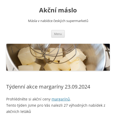
Přejít
k
Akční máslo
obsahu
webu
Másla v nabídce českých supermarketů
Menu
Týdenní akce margaríny 23.09.2024
Prohlédněte si akční ceny
margarínů
.
Tento týden jsme pro Vás nalezli 27 výhodných nabídek z
akčních letáků