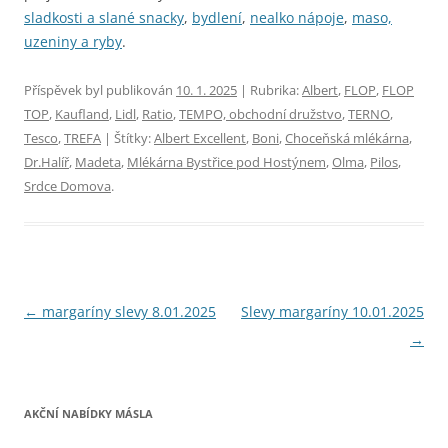
sladkosti a slané snacky
,
bydlení
,
nealko nápoje
,
maso,
uzeniny a ryby
.
Příspěvek byl publikován
10. 1. 2025
| Rubrika:
Albert
,
FLOP
,
FLOP
TOP
,
Kaufland
,
Lidl
,
Ratio
,
TEMPO, obchodní družstvo
,
TERNO
,
Tesco
,
TREFA
| Štítky:
Albert Excellent
,
Boni
,
Choceňská mlékárna
,
Dr.Halíř
,
Madeta
,
Mlékárna Bystřice pod Hostýnem
,
Olma
,
Pilos
,
Srdce Domova
.
Navigace
←
margaríny slevy 8.01.2025
Slevy margaríny 10.01.2025
pro
→
příspěvky
AKČNÍ NABÍDKY MÁSLA