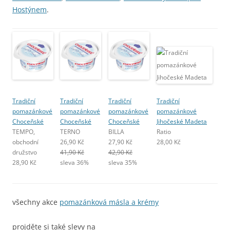
Hostýnem
.
Tradiční
Tradiční
Tradiční
Tradiční
pomazánkové
pomazánkové
pomazánkové
pomazánkové
Choceňské
Choceňské
Choceňské
Jihočeské Madeta
TEMPO,
TERNO
BILLA
Ratio
obchodní
26,90 Kč
27,90 Kč
28,00 Kč
družstvo
41,90 Kč
42,90 Kč
28,90 Kč
sleva 36%
sleva 35%
všechny akce
pomazánková másla a krémy
projděte si také slevy na