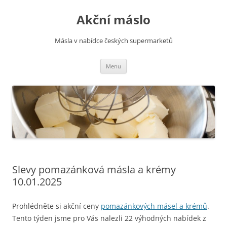
Přejít
k
Akční máslo
obsahu
webu
Másla v nabídce českých supermarketů
Menu
Slevy pomazánková másla a krémy
10.01.2025
Prohlédněte si akční ceny
pomazánkových másel a krémů
.
Tento týden jsme pro Vás nalezli 22 výhodných nabídek z