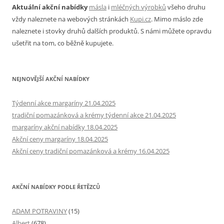
Aktuální akční nabídky
másla
i
mléčných výrobků
všeho druhu
vždy naleznete na webových stránkách
Kupi.cz
. Mimo máslo zde
naleznete i stovky druhů dalších produktů. S námi můžete opravdu
ušetřit na tom, co běžně kupujete.
NEJNOVĚJŠÍ AKČNÍ NABÍDKY
Týdenní akce margaríny 21.04.2025
tradiční pomazánková a krémy týdenní akce 21.04.2025
margaríny akční nabídky 18.04.2025
Akční ceny margaríny 18.04.2025
Akční ceny tradiční pomazánková a krémy 16.04.2025
AKČNÍ NABÍDKY PODLE ŘETĚZCŮ
ADAM POTRAVINY
(15)
Albert
(678)