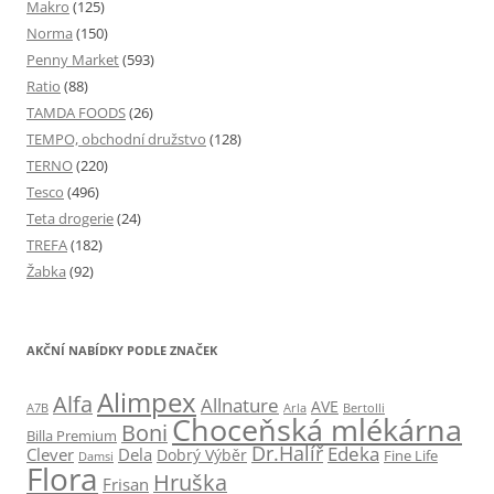
Makro
(125)
Norma
(150)
Penny Market
(593)
Ratio
(88)
TAMDA FOODS
(26)
TEMPO, obchodní družstvo
(128)
TERNO
(220)
Tesco
(496)
Teta drogerie
(24)
TREFA
(182)
Žabka
(92)
AKČNÍ NABÍDKY PODLE ZNAČEK
Alimpex
Alfa
Allnature
AVE
A7B
Arla
Bertolli
Choceňská mlékárna
Boni
Billa Premium
Dr.Halíř
Edeka
Clever
Dela
Dobrý Výběr
Fine Life
Damsi
Flora
Hruška
Frisan