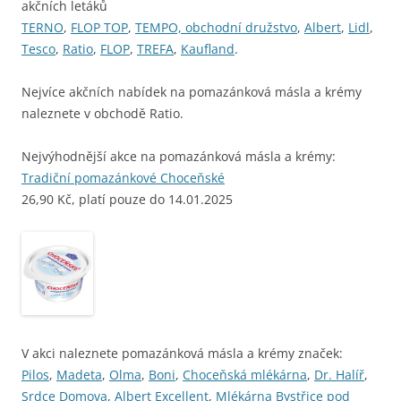
akčních letáků
TERNO
,
FLOP TOP
,
TEMPO, obchodní družstvo
,
Albert
,
Lidl
,
Tesco
,
Ratio
,
FLOP
,
TREFA
,
Kaufland
.
Nejvíce akčních nabídek na pomazánková másla a krémy
naleznete v obchodě Ratio.
Nejvýhodnější akce na pomazánková másla a krémy:
Tradiční pomazánkové Choceňské
26,90 Kč, platí pouze do 14.01.2025
V akci naleznete pomazánková másla a krémy značek:
Pilos
,
Madeta
,
Olma
,
Boni
,
Choceňská mlékárna
,
Dr. Halíř
,
Srdce Domova
,
Albert Excellent
,
Mlékárna Bystřice pod