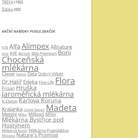
TREFA
(182)
Žabka
(92)
AKČNÍ NABÍDKY PODLE ZNAČEK
Alimpex
Alfa
Allnature
A7B
Boni
AVE
Billa Premium
Arla
Bertolli
Choceňská
mlékárna
Clever
Dela
Dobrý Výběr
Damsi
Flora
Dr.Halíř
Edeka
Fine Life
Hruška
Frisan
Jaroměřická mlékárna
Karlova Koruna
K-Classic
Madeta
Krajanka
Living Spoon
Milkpol
Meggle
Milsy
Milko
Mlékárna Bystřice pod
Hostýnem
Mlékárna Pragolaktos
Mlékárna Kunín
Nature's Promise
Moravia