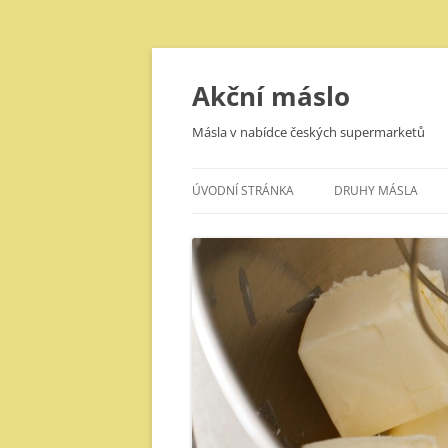
Přejít
k
obsahu
Akční máslo
webu
Másla v nabídce českých supermarketů
ÚVODNÍ STRÁNKA
DRUHY MÁSLA