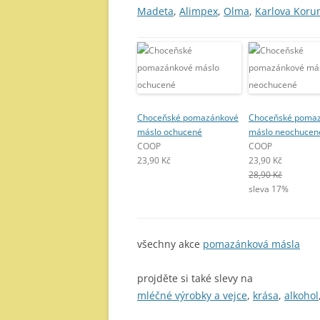
Madeta
,
Alimpex
,
Olma
,
Karlova Koru
Choceňské pomazánkové
Choceňské poma
máslo ochucené
máslo neochucen
COOP
COOP
23,90 Kč
23,90 Kč
28,90 Kč
sleva 17%
všechny akce
pomazánková másla
projděte si také slevy na
mléčné výrobky a vejce
,
krása
,
alkohol