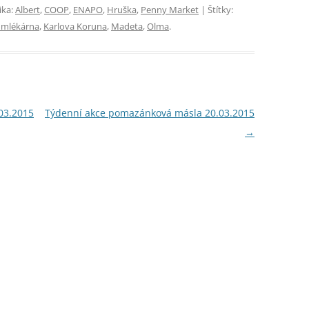
ika:
Albert
,
COOP
,
ENAPO
,
Hruška
,
Penny Market
| Štítky:
 mlékárna
,
Karlova Koruna
,
Madeta
,
Olma
.
03.2015
Týdenní akce pomazánková másla 20.03.2015
→