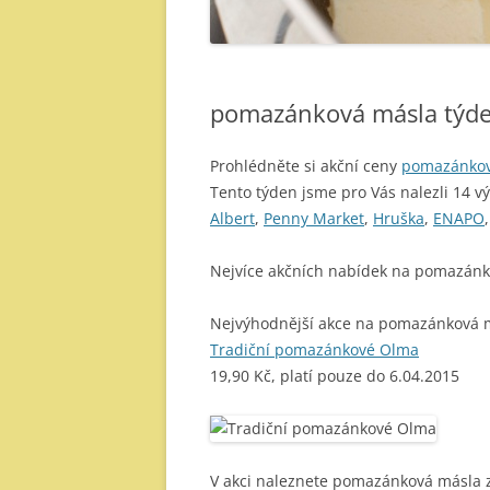
pomazánková másla týde
Prohlédněte si akční ceny
pomazánkov
Tento týden jsme pro Vás nalezli 14 v
Albert
,
Penny Market
,
Hruška
,
ENAPO
Nejvíce akčních nabídek na pomazánk
Nejvýhodnější akce na pomazánková 
Tradiční pomazánkové Olma
19,90 Kč, platí pouze do 6.04.2015
V akci naleznete pomazánková másla 