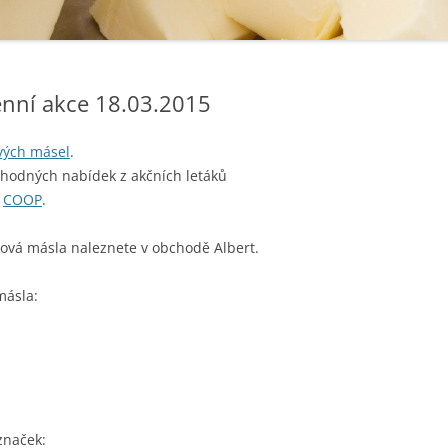
nní akce 18.03.2015
ých másel
.
ýhodných nabídek z akčních letáků
,
COOP
.
ová másla naleznete v obchodě Albert.
másla:
značek: