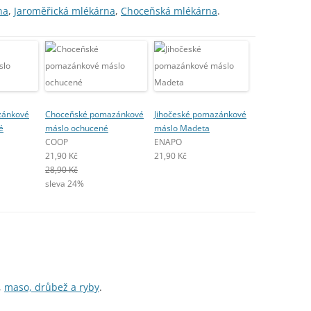
na
,
Jaroměřická mlékárna
,
Choceňská mlékárna
.
zánkové
Choceňské pomazánkové
Jihočeské pomazánkové
é
máslo ochucené
máslo Madeta
COOP
ENAPO
21,90 Kč
21,90 Kč
28,90 Kč
sleva 24%
,
maso, drůbež a ryby
.