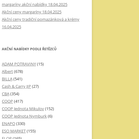
margaríny akční nabídky 18.04.2025
Akční ceny margaríny 18.04.2025
Akční ceny tradiční pomazánková a krémy
16.04.2025
AKČNÍ NABÍDKY PODLE ŘETĚZCŮ
ADAM POTRAVINY
(15)
Albert
(678)
BILLA
(541)
Cash & Carry JIP
(27)
CBA
(354)
COOP
(417)
COOP Jednota Mikulov
(152)
COOP Jednota Nymburk
(6)
ENAPO
(330)
ESO MARKET
(155)
FLOP
(165)