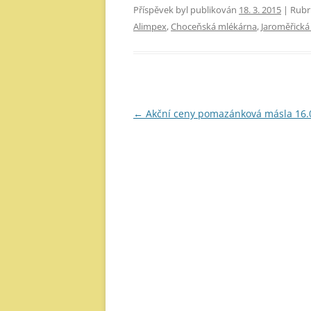
Příspěvek byl publikován
18. 3. 2015
| Rubr
Alimpex
,
Choceňská mlékárna
,
Jaroměřická
Navigace
←
Akční ceny pomazánková másla 16.
pro
příspěvky