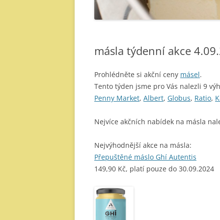
másla týdenní akce 4.09
Prohlédněte si akční ceny
másel
.
Tento týden jsme pro Vás nalezli 9 vý
Penny Market
,
Albert
,
Globus
,
Ratio
,
K
Nejvíce akčních nabídek na másla nal
Nejvýhodnější akce na másla:
Přepuštěné máslo Ghí Autentis
149,90 Kč, platí pouze do 30.09.2024