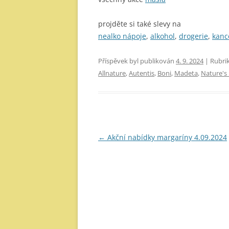
projděte si také slevy na
nealko nápoje
,
alkohol
,
drogerie
,
kanc
Příspěvek byl publikován
4. 9. 2024
| Rubri
Allnature
,
Autentis
,
Boni
,
Madeta
,
Nature's
Navigace
←
Akční nabídky margaríny 4.09.2024
pro
příspěvky