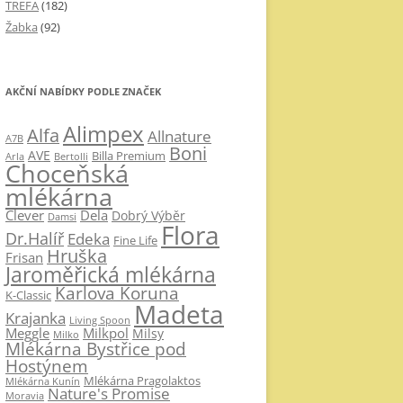
TREFA
(182)
Žabka
(92)
AKČNÍ NABÍDKY PODLE ZNAČEK
Alimpex
Alfa
Allnature
A7B
Boni
AVE
Billa Premium
Arla
Bertolli
Choceňská
mlékárna
Clever
Dela
Dobrý Výběr
Damsi
Flora
Dr.Halíř
Edeka
Fine Life
Hruška
Frisan
Jaroměřická mlékárna
Karlova Koruna
K-Classic
Madeta
Krajanka
Living Spoon
Milkpol
Meggle
Milsy
Milko
Mlékárna Bystřice pod
Hostýnem
Mlékárna Pragolaktos
Mlékárna Kunín
Nature's Promise
Moravia