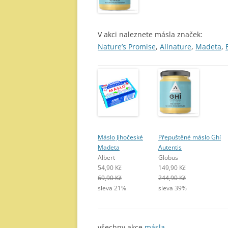
V akci naleznete másla značek:
Nature’s Promise
,
Allnature
,
Madeta
,
Máslo Jihočeské
Přepuštěné máslo Ghí
Madeta
Autentis
Albert
Globus
54,90 Kč
149,90 Kč
69,90 Kč
244,90 Kč
sleva 21%
sleva 39%
všechny akce
másla