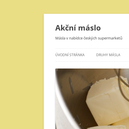
Přejít
k
obsahu
Akční máslo
webu
Másla v nabídce českých supermarketů
ÚVODNÍ STRÁNKA
DRUHY MÁSLA