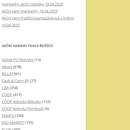
margaríny akční nabídky 18.04.2025
Akční ceny margaríny 18.04.2025
Akční ceny tradiční pomazánková a krémy
16.04.2025
AKČNÍ NABÍDKY PODLE ŘETĚZCŮ
ADAM POTRAVINY
(15)
Albert
(678)
BILLA
(541)
Cash & Carry JIP
(27)
CBA
(354)
COOP
(417)
COOP Jednota Mikulov
(152)
COOP Jednota Nymburk
(6)
ENAPO
(330)
ESO MARKET
(155)
FLOP
(165)