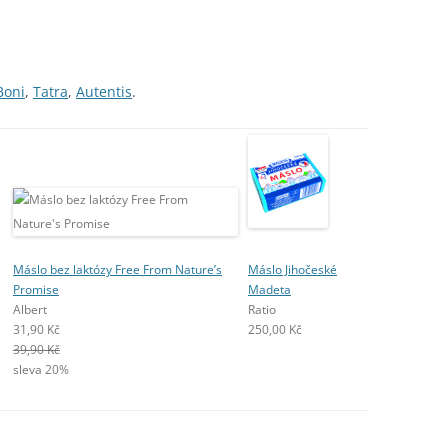
Boni
,
Tatra
,
Autentis
.
Máslo bez laktózy Free From Nature’s
Máslo Jihočeské
Promise
Madeta
Albert
Ratio
31,90 Kč
250,00 Kč
39,90 Kč
sleva 20%