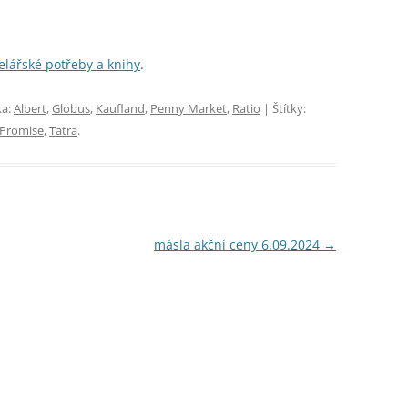
elářské potřeby a knihy
.
ka:
Albert
,
Globus
,
Kaufland
,
Penny Market
,
Ratio
| Štítky:
 Promise
,
Tatra
.
másla akční ceny 6.09.2024
→