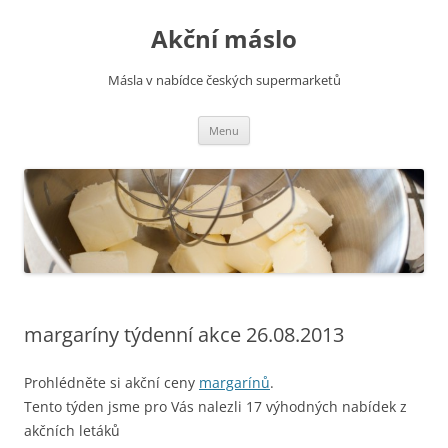
Přejít
k
Akční máslo
obsahu
webu
Másla v nabídce českých supermarketů
Menu
margaríny týdenní akce 26.08.2013
Prohlédněte si akční ceny
margarínů
.
Tento týden jsme pro Vás nalezli 17 výhodných nabídek z
akčních letáků