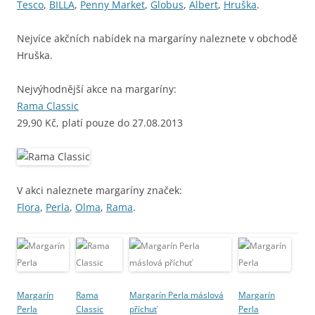
Tesco
,
BILLA
,
Penny Market
,
Globus
,
Albert
,
Hruška
.
Nejvíce akčních nabídek na margaríny naleznete v obchodě
Hruška.
Nejvýhodnější akce na margaríny:
Rama Classic
29,90 Kč, platí pouze do 27.08.2013
V akci naleznete margaríny značek:
Flora
,
Perla
,
Olma
,
Rama
.
Margarín
Rama
Margarín Perla máslová
Margarín
Perla
Classic
příchuť
Perla