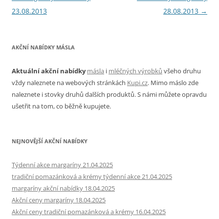
pro
23.08.2013
28.08.2013
→
příspěvky
AKČNÍ NABÍDKY MÁSLA
Aktuální akční nabídky
másla
i
mléčných výrobků
všeho druhu
vždy naleznete na webových stránkách
Kupi.cz
. Mimo máslo zde
naleznete i stovky druhů dalších produktů. S námi můžete opravdu
ušetřit na tom, co běžně kupujete.
NEJNOVĚJŠÍ AKČNÍ NABÍDKY
Týdenní akce margaríny 21.04.2025
tradiční pomazánková a krémy týdenní akce 21.04.2025
margaríny akční nabídky 18.04.2025
Akční ceny margaríny 18.04.2025
Akční ceny tradiční pomazánková a krémy 16.04.2025