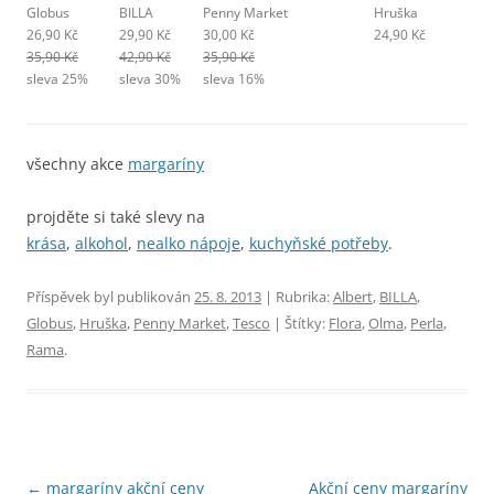
Globus
BILLA
Penny Market
Hruška
26,90 Kč
29,90 Kč
30,00 Kč
24,90 Kč
35,90 Kč
42,90 Kč
35,90 Kč
sleva 25%
sleva 30%
sleva 16%
všechny akce
margaríny
projděte si také slevy na
krása
,
alkohol
,
nealko nápoje
,
kuchyňské potřeby
.
Příspěvek byl publikován
25. 8. 2013
| Rubrika:
Albert
,
BILLA
,
Globus
,
Hruška
,
Penny Market
,
Tesco
| Štítky:
Flora
,
Olma
,
Perla
,
Rama
.
Navigace
←
margaríny akční ceny
Akční ceny margaríny