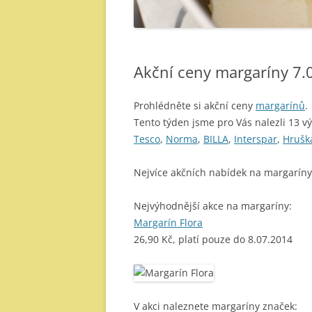
Akční ceny margaríny 7.
Prohlédněte si akční ceny
margarínů
.
Tento týden jsme pro Vás nalezli 13 v
Tesco
,
Norma
,
BILLA
,
Interspar
,
Hrušk
Nejvíce akčních nabídek na margarín
Nejvýhodnější akce na margaríny:
Margarín Flora
26,90 Kč, platí pouze do 8.07.2014
V akci naleznete margaríny značek: