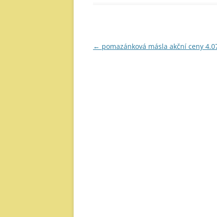
Navigace
←
pomazánková másla akční ceny 4.0
pro
příspěvky