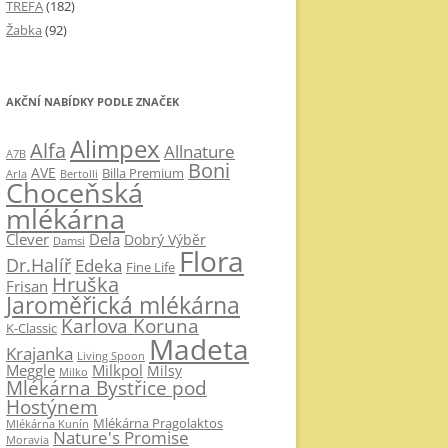
TREFA
(182)
Žabka
(92)
AKČNÍ NABÍDKY PODLE ZNAČEK
Alimpex
Alfa
Allnature
A7B
Boni
AVE
Billa Premium
Arla
Bertolli
Choceňská
mlékárna
Clever
Dela
Dobrý Výběr
Damsi
Flora
Dr.Halíř
Edeka
Fine Life
Hruška
Frisan
Jaroměřická mlékárna
Karlova Koruna
K-Classic
Madeta
Krajanka
Living Spoon
Milkpol
Meggle
Milsy
Milko
Mlékárna Bystřice pod
Hostýnem
Mlékárna Pragolaktos
Mlékárna Kunín
Nature's Promise
Moravia