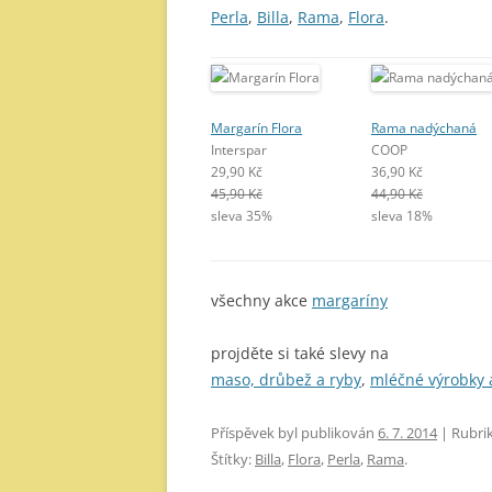
Perla
,
Billa
,
Rama
,
Flora
.
Margarín Flora
Rama nadýchaná
Interspar
COOP
29,90 Kč
36,90 Kč
45,90 Kč
44,90 Kč
sleva 35%
sleva 18%
všechny akce
margaríny
projděte si také slevy na
maso, drůbež a ryby
,
mléčné výrobky 
Příspěvek byl publikován
6. 7. 2014
| Rubri
Štítky:
Billa
,
Flora
,
Perla
,
Rama
.