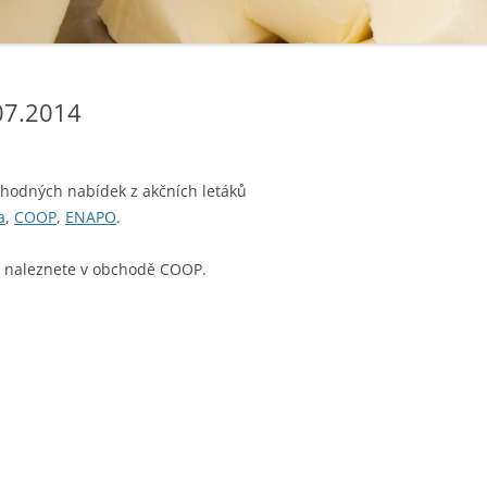
07.2014
ýhodných nabídek z akčních letáků
a
,
COOP
,
ENAPO
.
y naleznete v obchodě COOP.