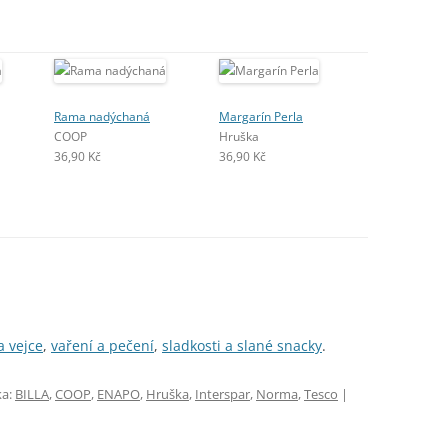
Rama nadýchaná
Margarín Perla
COOP
Hruška
36,90 Kč
36,90 Kč
a vejce
,
vaření a pečení
,
sladkosti a slané snacky
.
ka:
BILLA
,
COOP
,
ENAPO
,
Hruška
,
Interspar
,
Norma
,
Tesco
|