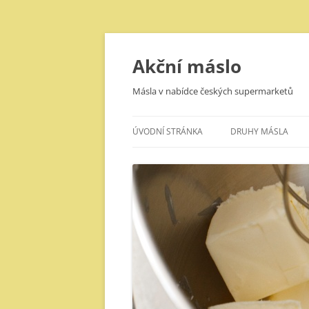
Přejít
k
obsahu
Akční máslo
webu
Másla v nabídce českých supermarketů
ÚVODNÍ STRÁNKA
DRUHY MÁSLA