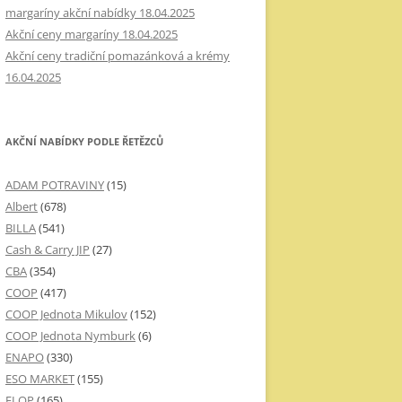
margaríny akční nabídky 18.04.2025
Akční ceny margaríny 18.04.2025
Akční ceny tradiční pomazánková a krémy
16.04.2025
AKČNÍ NABÍDKY PODLE ŘETĚZCŮ
ADAM POTRAVINY
(15)
Albert
(678)
BILLA
(541)
Cash & Carry JIP
(27)
CBA
(354)
COOP
(417)
COOP Jednota Mikulov
(152)
COOP Jednota Nymburk
(6)
ENAPO
(330)
ESO MARKET
(155)
FLOP
(165)